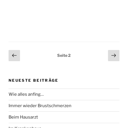
Seitennummerierung
Vorherige
Näch
Seite
2
Seite
Seit
der
Beiträge
NEUESTE BEITRÄGE
Wie alles anfing…
Immer wieder Brustschmerzen
Beim Hausarzt