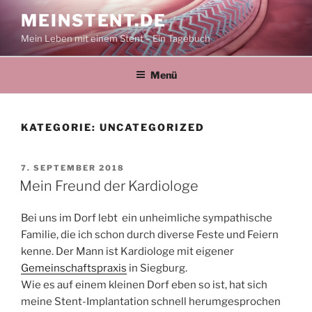
Zum
MEINSTENT.DE
Inhalt
Mein Leben mit einem Stent – Ein Tagebuch
springen
Menü
KATEGORIE:
UNCATEGORIZED
VERÖFFENTLICHT
7. SEPTEMBER 2018
AM
Mein Freund der Kardiologe
Bei uns im Dorf lebt ein unheimliche sympathische
Familie, die ich schon durch diverse Feste und Feiern
kenne. Der Mann ist Kardiologe mit eigener
Gemeinschaftspraxis
in Siegburg.
Wie es auf einem kleinen Dorf eben so ist, hat sich
meine Stent-Implantation schnell herumgesprochen