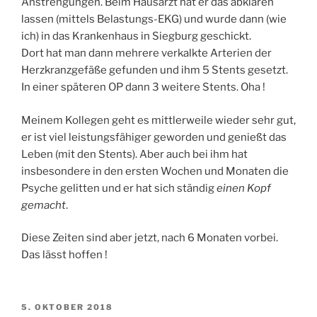
Anstrengungen. Beim Hausarzt hat er das abklären
lassen (mittels Belastungs-EKG) und wurde dann (wie
ich) in das Krankenhaus in Siegburg geschickt.
Dort hat man dann mehrere verkalkte Arterien der
Herzkranzgefäße gefunden und ihm 5 Stents gesetzt.
In einer späteren OP dann 3 weitere Stents. Oha !
Meinem Kollegen geht es mittlerweile wieder sehr gut,
er ist viel leistungsfähiger geworden und genießt das
Leben (mit den Stents). Aber auch bei ihm hat
insbesondere in den ersten Wochen und Monaten die
Psyche gelitten und er hat sich ständig
einen Kopf
gemacht
.
Diese Zeiten sind aber jetzt, nach 6 Monaten vorbei.
Das lässt hoffen !
VERÖFFENTLICHT
5. OKTOBER 2018