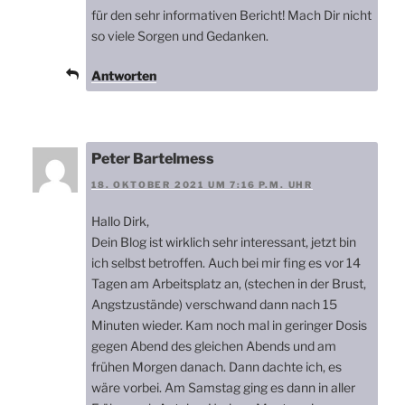
für den sehr informativen Bericht! Mach Dir nicht
so viele Sorgen und Gedanken.
Antworten
Peter Bartelmess
18. OKTOBER 2021 UM 7:16 P.M. UHR
Hallo Dirk,
Dein Blog ist wirklich sehr interessant, jetzt bin
ich selbst betroffen. Auch bei mir fing es vor 14
Tagen am Arbeitsplatz an, (stechen in der Brust,
Angstzustände) verschwand dann nach 15
Minuten wieder. Kam noch mal in geringer Dosis
gegen Abend des gleichen Abends und am
frühen Morgen danach. Dann dachte ich, es
wäre vorbei. Am Samstag ging es dann in aller