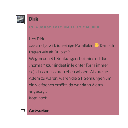
Dirk
15. AUGUST 2022 UM 12:29 P.M. UHR
Hey Dirk,
das sind ja wirklich einige Parallelen
Darf ich
fragen wie alt Du bist ?
Wegen den ST Senkungen: bei mir sind die
„normal“ (zumindest in leichter Form immer
da), dass muss man eben wissen. Als meine
Adern zu waren, waren die ST Senkungen um
ein vielfaches erhöht, da war dann Alarm
angesagt.
Kopf hoch !
Antworten