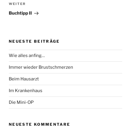
Nächster
WEITER
Beitrag
Buchtipp II
NEUESTE BEITRÄGE
Wie alles anfing…
Immer wieder Brustschmerzen
Beim Hausarzt
Im Krankenhaus
Die Mini-OP
NEUESTE KOMMENTARE