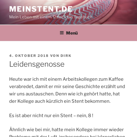
Zum
MEINSTENT.DE
Inhalt
Mein Leben mit einem Stent – Ein Tagebuch
springen
Menü
VERÖFFENTLICHT
4. OKTOBER 2018
VON
DIRK
AM
Leidensgenosse
Heute war ich mit einem Arbeitskollegen zum Kaffee
verabredet, damit er mir seine Geschichte erzählt und
wir uns austauschen. Denn wie ich gehört hatte, hat
der Kollege auch kürzlich ein Stent bekommen.
Es ist aber nicht nur ein Stent – nein, 8 !
Ähnlich wie bei mir, hatte mein Kollege immer wieder