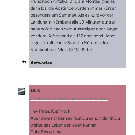
Frühe nach Antalya. Und am Montag ging es
dann los, die Abstände wurden immer kürzer,
besonders am Samstag. Als es kurz vor der
Landung in Nürnberg alle 10 Minuten auftrat,
habe sofort nach dem Aussteigen noch lange
vor dem Kofferband die 112 abgesetzt. Jetzt
liege ich mit einem Stand in Nürnberg im
Krankenhaus. Viele Grüße Peter
Antworten
Dirk
19. OKTOBER 2021 UM 10:35 A.M. UHR
Hey Peter, Kopf hoch !
Aber etwas ändern solltest Du schon, damit Du
weiter das Leben genießen kannst.
Gute Besserung !