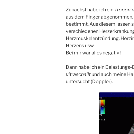
Zunächst habe ich ein
Troponi
aus dem Finger abgenommen, 
bestimmt. Aus diesem lassen s
verschiedenen Herzerkrankunge
Herzmuskelentzündung, Herzin
Herzens usw.
Bei mir war alles negativ !
Dann habe ich ein Belastungs
ultraschallt
und auch meine Hal
untersucht (Doppler).