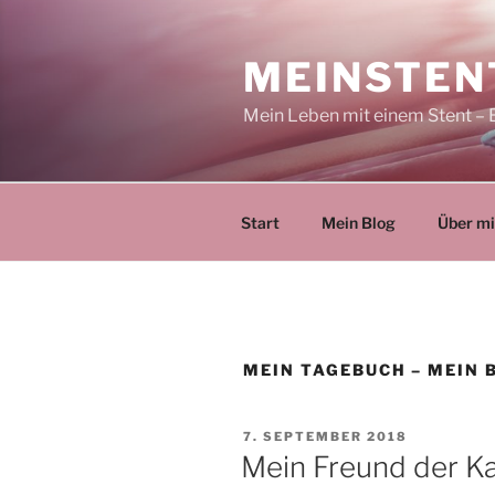
Zum
Inhalt
MEINSTEN
springen
Mein Leben mit einem Stent – 
Start
Mein Blog
Über m
MEIN TAGEBUCH – MEIN 
VERÖFFENTLICHT
7. SEPTEMBER 2018
AM
Mein Freund der K