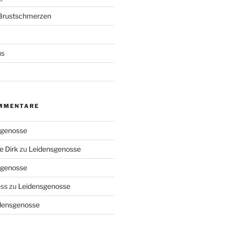
Brustschmerzen
us
MMENTARE
sgenosse
e Dirk
zu
Leidensgenosse
sgenosse
ess
zu
Leidensgenosse
densgenosse