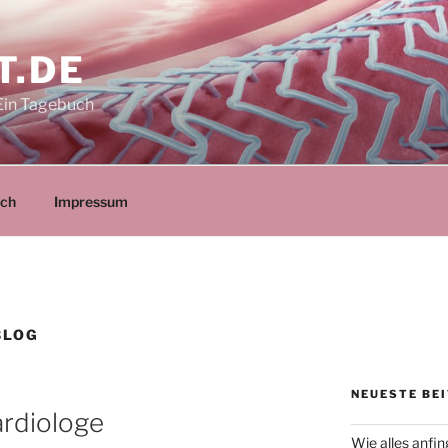
T.DE
Ein Tagebuch
ich
Impressum
BLOG
NEUESTE BE
ardiologe
Wie alles anfi