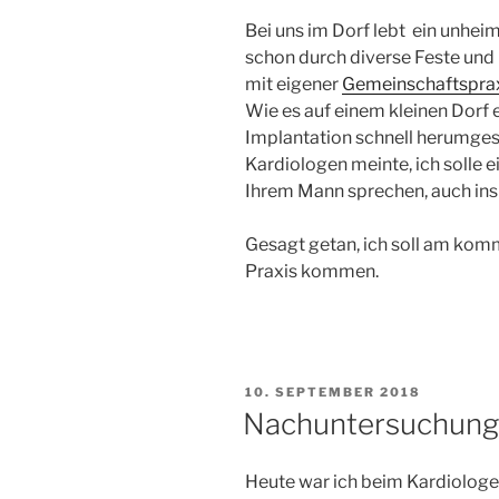
Bei uns im Dorf lebt ein unheim
schon durch diverse Feste und 
mit eigener
Gemeinschaftspra
Wie es auf einem kleinen Dorf e
Implantation schnell herumges
Kardiologen meinte, ich solle e
Ihrem Mann sprechen, auch in
Gesagt getan, ich soll am kom
Praxis kommen.
VERÖFFENTLICHT
10. SEPTEMBER 2018
AM
Nachuntersuchung 
Heute war ich beim Kardiologe