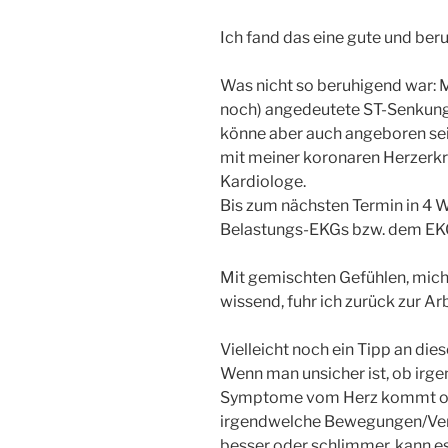
Ich fand das eine gute und ber
Was nicht so beruhigend war: 
noch) angedeutete ST-Senkung
könne aber auch angeboren sei
mit meiner koronaren Herzerkr
Kardiologe.
Bis zum nächsten Termin in 4 
Belastungs-EKGs bzw. dem EKG
Mit gemischten Gefühlen, mic
wissend, fuhr ich zurück zur Arb
Vielleicht noch ein Tipp an die
Wenn man unsicher ist, ob irge
Symptome vom Herz kommt oder
irgendwelche Bewegungen/Ver
besser oder schlimmer, kann 