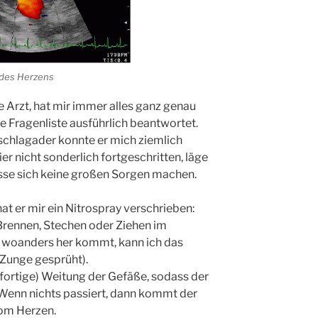
des Herzens
 Arzt, hat mir immer alles ganz genau
 Fragenliste ausführlich beantwortet.
schlagader konnte er mich ziemlich
ier nicht sonderlich fortgeschritten, läge
sse sich keine großen Sorgen machen.
t er mir ein Nitrospray verschrieben:
n Brennen, Stechen oder Ziehen im
 woanders her kommt, kann ich das
 Zunge gesprüht).
ofortige) Weitung der Gefäße, sodass der
Wenn nichts passiert, dann kommt der
vom Herzen.