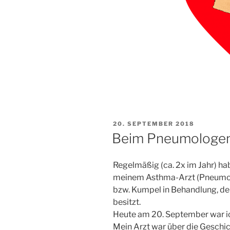
VERÖFFENTLICHT
20. SEPTEMBER 2018
AM
Beim Pneumologe
Regelmäßig (ca. 2x im Jahr) h
meinem Asthma-Arzt (Pneumolo
bzw. Kumpel in Behandlung, de
besitzt.
Heute am 20. September war ic
Mein Arzt war über die Geschic