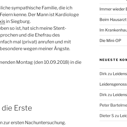
liche sympathische Familie, die ich
Immer wieder 
Feiern kenne. Der Mann ist Kardiologe
Beim Hausarzt
xis
in Siegburg.
ben so ist, hat sich meine Stent-
Im Krankenha
prochen und die Ehefrau des
Die Mini-OP
infach mal (privat) anrufen und mit
sbesondere wegen meiner Ängste.
NEUESTE KO
menden Montag (den 10.09.2018) in die
Dirk
zu
Leiden
Leidensgenoss
Dirk
zu
Leiden
Peter Bartelm
die Erste
Dieter S
zu
Lei
n zur ersten Nachuntersuchung.