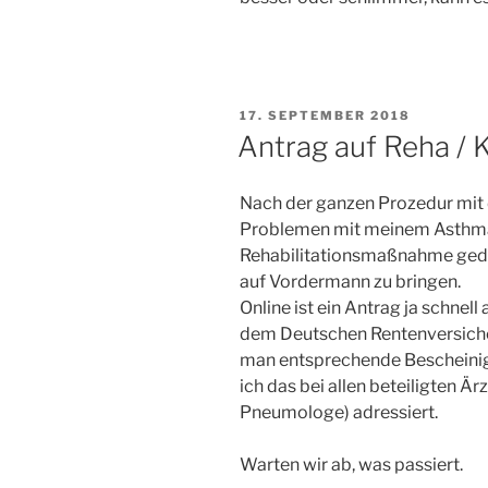
VERÖFFENTLICHT
17. SEPTEMBER 2018
AM
Antrag auf Reha / 
Nach der ganzen Prozedur mit
Problemen mit meinem Asthma,
Rehabilitationsmaßnahme gedac
auf Vordermann zu bringen.
Online ist ein Antrag ja schnel
dem Deutschen Rentenversicher
man entsprechende Bescheinigu
ich das bei allen beteiligten Ä
Pneumologe) adressiert.
Warten wir ab, was passiert.