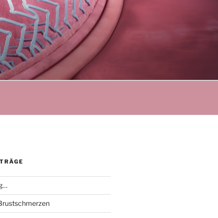
ITRÄGE
ng…
Brustschmerzen