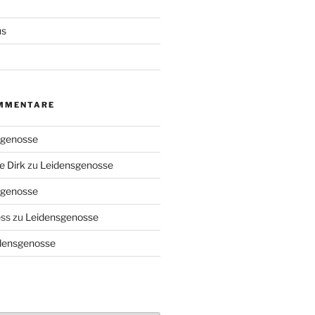
us
MMENTARE
sgenosse
e Dirk
zu
Leidensgenosse
sgenosse
ess
zu
Leidensgenosse
densgenosse