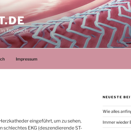
T.DE
Ein Tagebuch
ich
Impressum
NEUESTE BE
Wie alles anfi
Herzkatheder eingeführt, um zu sehen,
Immer wieder 
 schlechtes EKG (deszendierende ST-