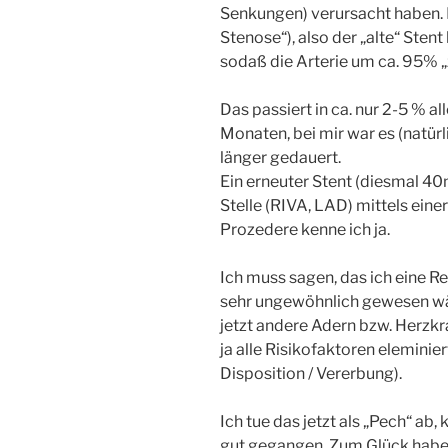
Senkungen) verursacht haben. E
Stenose“), also der „alte“ Sten
sodaß die Arterie um ca. 95% „z
Das passiert in ca. nur 2-5 % al
Monaten, bei mir war es (natür
länger gedauert.
Ein erneuter Stent (diesmal 4
Stelle (RIVA, LAD) mittels einer
Prozedere kenne ich ja.
Ich muss sagen, das ich eine R
sehr ungewöhnlich gewesen wär
jetzt andere Adern bzw. Herzk
ja alle Risikofaktoren eleminier
Disposition / Vererbung).
Ich tue das jetzt als „Pech“ ab
gut gegangen. Zum Glück habe