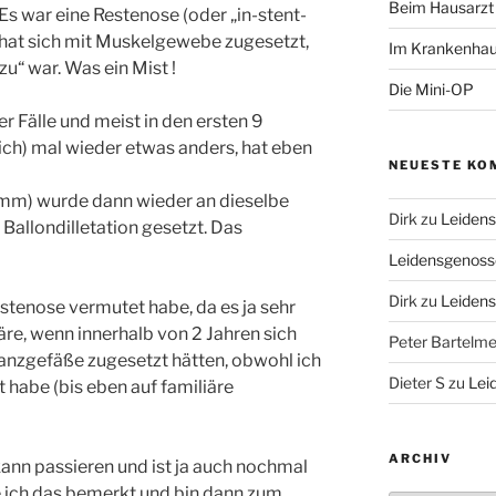
Beim Hausarzt
s war eine Restenose (oder „in-stent-
t hat sich mit Muskelgewebe zugesetzt,
Im Krankenha
u“ war. Was ein Mist !
Die Mini-OP
ler Fälle und meist in den ersten 9
lich) mal wieder etwas anders, hat eben
NEUESTE KO
0mm) wurde dann wieder an dieselbe
Dirk
zu
Leiden
 Ballondilletation gesetzt. Das
Leidensgenoss
Dirk
zu
Leiden
estenose vermutet habe, da es ja sehr
e, wenn innerhalb von 2 Jahren sich
Peter Bartelm
ranzgefäße zugesetzt hätten, obwohl ich
Dieter S
zu
Lei
t habe (bis eben auf familiäre
ARCHIV
, kann passieren und ist ja auch nochmal
 ich das bemerkt und bin dann zum