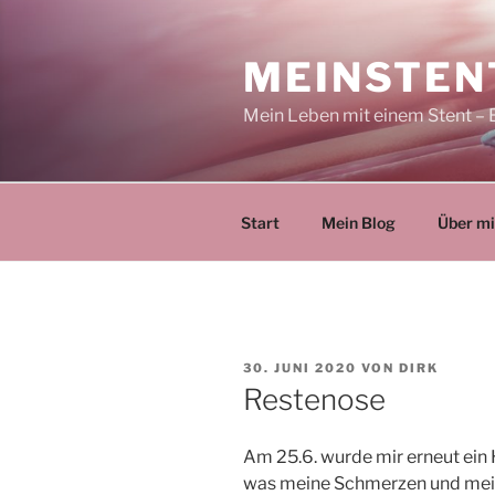
Zum
Inhalt
MEINSTEN
springen
Mein Leben mit einem Stent – 
Start
Mein Blog
Über m
VERÖFFENTLICHT
30. JUNI 2020
VON
DIRK
AM
Restenose
Am 25.6. wurde mir erneut ein 
was meine Schmerzen und mein