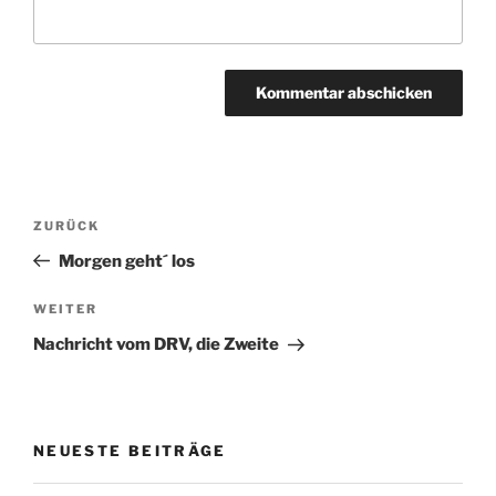
Beitragsnavigation
Vorheriger
ZURÜCK
Beitrag
Morgen geht´ los
Nächster
WEITER
Beitrag
Nachricht vom DRV, die Zweite
NEUESTE BEITRÄGE