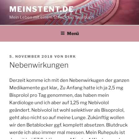
Zum
MEINSTENT.DE
Inhalt
Mein Leben mit einem Stent – Ein Tagebuch
springen
Menü
VERÖFFENTLICHT
5. NOVEMBER 2018
VON
DIRK
AM
Nebenwirkungen
Derzeit komme ich mit den Nebenwirkugen der ganzen
Medikamente gut klar,. Zu Anfang hatte ich ja 2,5 mg
Bisprolol pro Tag genommen, das haben mein
Kardiologe und ich aber auf 1,25 mg Nebivolol
geändert. Nebivolol ist wohl
selektiver
als Bisoprolol,
geht also nicht so auf meine Lunge. Zukünftig wollen
wir den Betablocker ggf. komplett absetzen. Blutdruck
werde ich also immer mal messen. Mein Ruhepuls ist