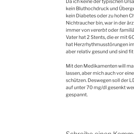
Da ich keine der typischen Urs
kein Bluthochdruck und Überge
kein Diabetes oder zu hohen C
Nichtraucher bin, war in der ä
immer von
vererbt
oder
famili
Vater hat 2 Stents, die er mit
hat Herzrhythmusstörungen im
aber relativ gesund und sind fit 
Mit den Medikamenten will man 
lassen, aber mich auch vor ein
schützen. Deswegen soll der 
auf unter 70 mg/dl gesenkt wer
gespannt.
Schreibe einen Komm