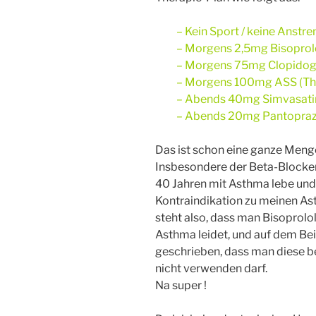
– Kein Sport / keine Anst
– Morgens 2,5mg Bisoprolo
– Morgens 75mg Clopidog
– Morgens 100mg ASS (T
– Abends 40mg Simvasatin
– Abends 20mg Pantopraz
Das ist schon eine ganze Menge
Insbesondere der Beta-Blocker 
40 Jahren mit Asthma lebe un
Kontraindikation zu meinen As
steht also, dass man Bisoprolo
Asthma leidet, und auf dem Be
geschrieben, dass man diese b
nicht verwenden darf.
Na super !