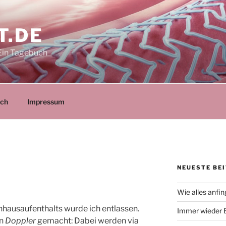
T.DE
Ein Tagebuch
ich
Impressum
NEUESTE BE
Wie alles anfi
hausaufenthalts wurde ich entlassen.
Immer wieder 
in
Doppler
gemacht: Dabei werden via