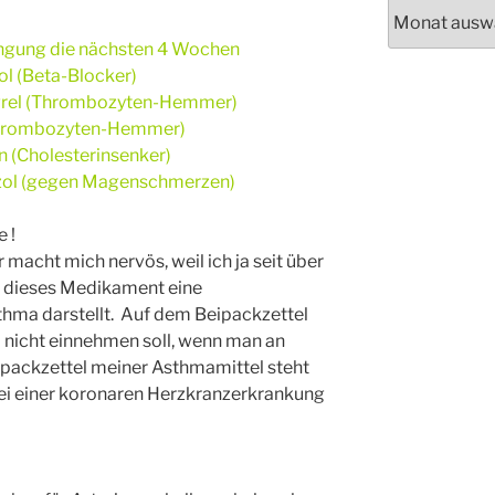
Archiv
rengung die nächsten 4 Wochen
l (Beta-Blocker)
rel (Thrombozyten-Hemmer)
hrombozyten-Hemmer)
 (Cholesterinsenker)
ol (gegen Magenschmerzen)
 !
macht mich nervös, weil ich ja seit über
d dieses Medikament eine
thma darstellt. Auf dem Beipackzettel
l nicht einnehmen soll, wenn man an
ipackzettel meiner Asthmamittel steht
ei einer koronaren Herzkranzerkrankung