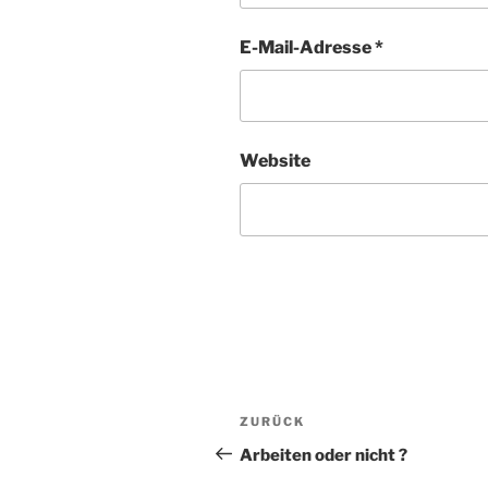
E-Mail-Adresse
*
Website
Beitragsnavigation
Vorheriger
ZURÜCK
Beitrag
Arbeiten oder nicht ?