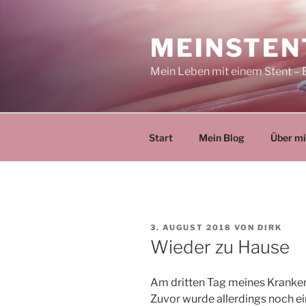
Zum
Inhalt
MEINSTEN
springen
Mein Leben mit einem Stent – 
Start
Mein Blog
Über m
VERÖFFENTLICHT
3. AUGUST 2018
VON
DIRK
AM
Wieder zu Hause
Am dritten Tag meines Kranken
Zuvor wurde allerdings noch e