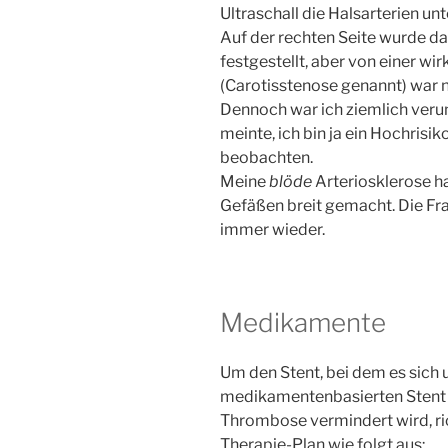
Ultraschall die Halsarterien unt
Auf der rechten Seite wurde d
festgestellt, aber von einer wi
(Carotisstenose genannt) war 
Dennoch war ich ziemlich verun
meinte, ich bin ja ein Hochris
beobachten.
Meine
blöde
Arteriosklerose ha
Gefäßen breit gemacht. Die F
immer wieder.
Medikamente
Um den Stent, bei dem es sich
medikamentenbasierten Stent (
Thrombose vermindert wird, rich
Therapie-Plan wie folgt aus: