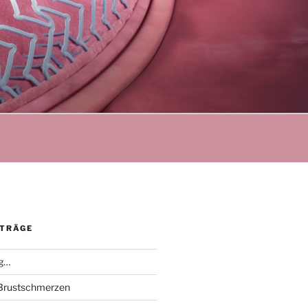
ITRÄGE
ng…
Brustschmerzen