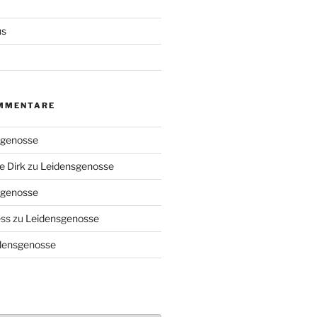
us
MMENTARE
sgenosse
e Dirk
zu
Leidensgenosse
sgenosse
ess
zu
Leidensgenosse
densgenosse