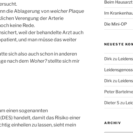
Beim Hausarzt
ersucht.
ann die Ablagerung von
weicher Plaque
Im Krankenha
rklichen Verengung der Arterie
Die Mini-OP
noch keine Rede.
sichert, weil der behandelte Arzt auch
ikopatient, und man müsse das weiter
NEUESTE KO
tte sich also auch schon in anderen
Dirk
zu
Leiden
rage nach dem
Woher?
stellte sich mir
Leidensgenoss
Dirk
zu
Leiden
Peter Bartelm
Dieter S
zu
Lei
 um einen sogenannten
DES) handelt, damit das Risiko einer
ARCHIV
tig einheilen zu lassen, sieht mein