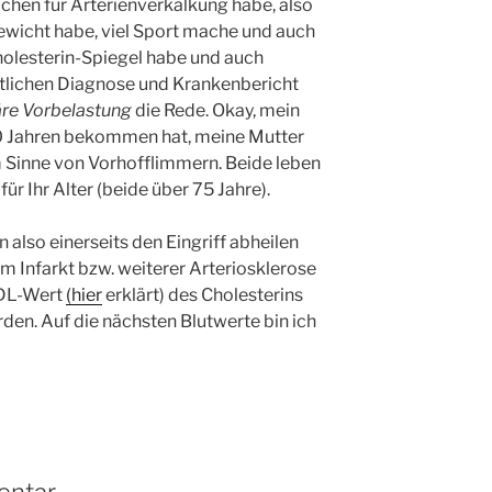
achen für Arterienverkalkung habe, also
wicht habe, viel Sport mache und auch
holesterin-Spiegel habe und auch
rztlichen Diagnose und Krankenbericht
äre Vorbelastung
die Rede. Okay, mein
 60 Jahren bekommen hat, meine Mutter
 Sinne von Vorhofflimmern. Beide leben
für Ihr Alter (beide über 75 Jahre).
also einerseits den Eingriff abheilen
em Infarkt bzw. weiterer Arteriosklerose
LDL-Wert
(hier
erklärt) des Cholesterins
den. Auf die nächsten Blutwerte bin ich
entar