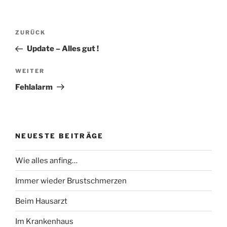
Beitragsnavigation
Vorheriger
ZURÜCK
Beitrag
Update – Alles gut !
Nächster
WEITER
Beitrag
Fehlalarm
NEUESTE BEITRÄGE
Wie alles anfing…
Immer wieder Brustschmerzen
Beim Hausarzt
Im Krankenhaus