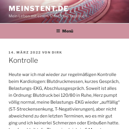
Zum
MEINSTENT.DE
Inhalt
Mein Leben mit einem Stent – Ein Tagebuch
springen
Menü
VERÖFFENTLICHT
14. MÄRZ 2022
VON
DIRK
AM
Kontrolle
Heute war ich mal wieder zur regelmäßigen Kontrolle
beim Kardiologen: Blutdruckmessen, kurzes Gespräch,
Belastungs-EKG, Abschlussgespräch. Soweit ist alles
in Ordnung: Blutdruck bei 120/80 in Ruhe, Herz pumpt
völlig normal, meine Belastungs-EKG wieder „auffällig“
(ST-Streckensenkung, T-Negativierungen), aber nicht
abweichend zu den letzten Terminen, wo es mir gut
ging und ich keinerlei Schmerzen oder Einbußen hatte.